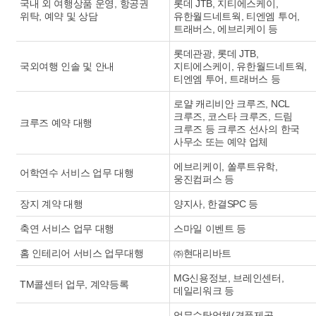
국내 외 여행상품 운영, 항공권
롯데 JTB, 지티에스케이,
위탁, 예약 및 상담
유한월드네트웍, 티엔엠 투어,
트래버스, 에브리케이 등
롯데관광, 롯데 JTB,
국외여행 인솔 및 안내
지티에스케이, 유한월드네트웍,
티엔엠 투어, 트래버스 등
로얄 캐리비안 크루즈, NCL
크루즈, 코스타 크루즈, 드림
크루즈 예약 대행
크루즈 등 크루즈 선사의 한국
사무소 또는 예약 업체
에브리케이, 쏠루트유학,
어학연수 서비스 업무 대행
웅진컴퍼스 등
장지 계약 대행
양지사, 한결SPC 등
축연 서비스 업무 대행
스마일 이벤트 등
홈 인테리어 서비스 업무대행
㈜현대리바트
MG신용정보, 브레인센터,
TM콜센터 업무, 계약등록
데일리워크 등
업무수탁업체(경품제공,