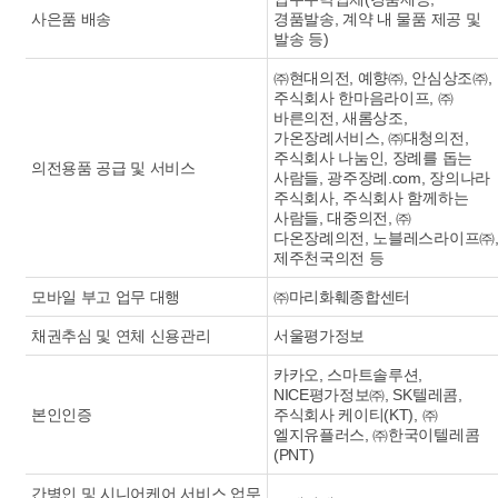
사은품 배송
경품발송, 계약 내 물품 제공 및
발송 등)
㈜현대의전, 예향㈜, 안심상조㈜,
주식회사 한마음라이프, ㈜
바른의전, 새롬상조,
가온장례서비스, ㈜대청의전,
주식회사 나눔인, 장례를 돕는
의전용품 공급 및 서비스
사람들, 광주장례.com, 장의나라
주식회사, 주식회사 함께하는
사람들, 대중의전, ㈜
다온장례의전, 노블레스라이프㈜
제주천국의전 등
모바일 부고 업무 대행
㈜마리화훼종합센터
채권추심 및 연체 신용관리
서울평가정보
카카오, 스마트솔루션,
NICE평가정보㈜, SK텔레콤,
본인인증
주식회사 케이티(KT), ㈜
엘지유플러스, ㈜한국이텔레콤
(PNT)
간병인 및 시니어케어 서비스 업무