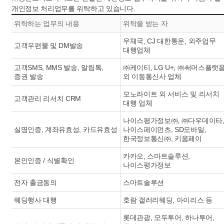
개인정보 처리업무를 위탁하고 있습니다.
위탁하는 업무의 내용
위탁을 받는 자
우체국, CJ 대한통운, 외주업무
고객우편물 및 DM발송
대행업체
고객SMS, MMS 발송, 알림톡,
㈜케이티, LG U+, ㈜써머스플랫
증권 발송
외 이동통신사 업체
모노라이트 외 서비스 및 리서치
고객관리 리서치 CRM
대행 업체
나이스평가정보㈜, ㈜다우데이타
실명인증, 계좌유효성, 카드유효성
나이스페이먼츠, SD모바일,
한국정보통신㈜, 키움페이
카카오, 스마트솔루션,
본인인증 / 식별확인
나이스평가정보
전자 출금동의
스마트솔루션
웨딩행사 대행
호람 갤러리웨딩, 아이리스 등
롯데관광, 모두투어, 하나투어,