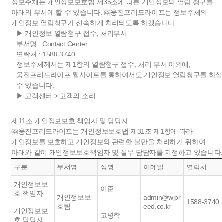
정보주체는 개인정보보호법 제35조에 따른 개인정보의 열람 청구를
아래의 부서에 할 수 있습니다. ㈜웅진프리드라이프는 정보주체의
개인정보 열람청구가 신속하게 처리되도록 하겠습니다.
▶ 개인정보 열람청구 접수, 처리부서
부서명 : Contact Center
연락처 : 1588-3740
정보주체께서는 제1항의 열람청구 접수, 처리 부서 이외에,
웅진프리드라이프 웹사이트를 통하여서도 개인정보 열람청구를 하
수 있습니다.
▶ 고객센터 > 고객의 소리
제11조 개인정보보호 책임자 및 담당자
㈜웅진프리드라이프는 개인정보보호법 제31조 제1항에 따라
개인정보를 보호하고 개인정보와 관련한 불만을 처리하기 위하여
아래와 같이 개인정보보호책임자 및 실무 담담자를 지정하고 있습니다
구분
부서명
성명
이메일
연락처
개인정보보
이준
호 책임자
개인정보보
admin@wjpr
1588-3740
호팀
eed.co.kr
개인정보보
고병학
호 담당자