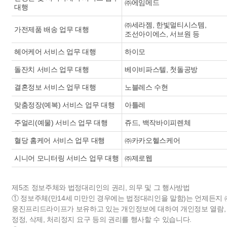
㈜에임메드
대행
㈜세라젬, 한빛멀티시스템,
가전제품 배송 업무 대행
조선아이에스, 서브원 등
헤어케어 서비스 업무 대행
하이모
돌잔치 서비스 업무 대행
베이비파스텔, 첫돌공방
결혼정보 서비스 업무 대행
노블레스 수현
맞춤정장(예복) 서비스 업무 대행
아틀레
주얼리(예물) 서비스 업무 대행
쥬드, 백작바이피렌체
혈당 홈케어 서비스 업무 대행
㈜카카오헬스케어
시니어 모니터링 서비스 업무 대행
㈜제로웹
제5조 정보주체와 법정대리인의 권리, 의무 및 그 행사방법
① 정보주체(만14세 미만인 경우에는 법정대리인을 말함)는 언제든지 
웅진프리드라이프가 보유하고 있는 개인정보에 대하여 개인정보 열람,
정정, 삭제, 처리정지 요구 등의 권리를 행사할 수 있습니다.